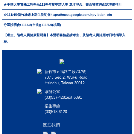
★中華大學電機工程學系111學年度申請入學 選才理念、書面審查與面試準備指引
☆111/4/9新竹場線上新生說明會https://meet.google.com/hpv-bsbn-obt
分區說明會:1114/8(台北);111/4/9(桃園)
【考生、陪考人員健康聲明書】本聲明書務必請考生、及陪考人員於應考日時攜帶入
校。
新竹市五福路二段707號
707 , Sec.2, WuFu Road
Hsinchu, Taiwan 30012
系辦公室
(03)537-4281ext.6391
招生專線
(03)518-6120
關注我們