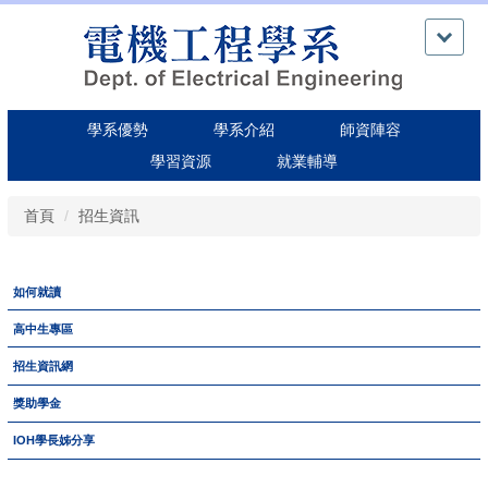
跳
到
主
要
內
學系優勢
學系介紹
師資陣容
容
區
學習資源
就業輔導
首頁
招生資訊
如何就讀
高中生專區
招生資訊網
獎助學金
IOH學長姊分享