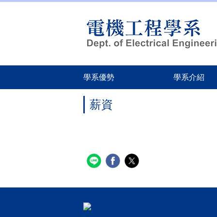
跳
到
主
要
內
容
區
學系優勢
學系介紹
薪資