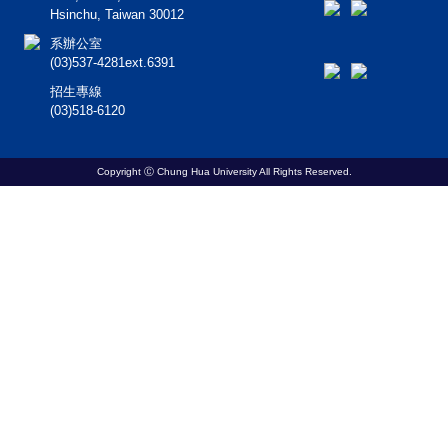
Hsinchu, Taiwan 30012
系辦公室
(03)537-4281ext.6391
招生專線
(03)518-6120
Copyright Ⓒ Chung Hua University All Rights Reserved.